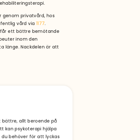
rehabiliteringsterapi.
r genom privatvård, hos
ffentlig vård via
1177
.
a får ett bättre bemötande
rapeuter inom den
a länge. Nackdelen är att
t bättre, allt beroende på
tt kan psykoterapi hjälpa
 du behöver för att lyckas