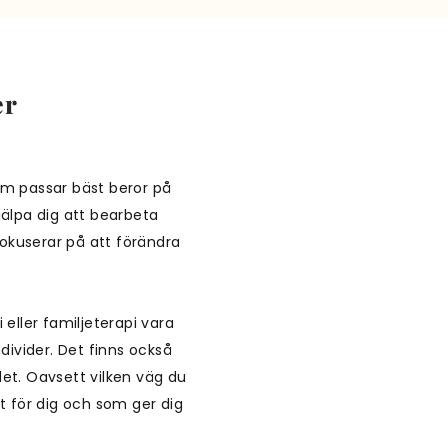
er
om passar bäst beror på
jälpa dig att bearbeta
okuserar på att förändra
 eller familjeterapi vara
ndivider. Det finns också
det. Oavsett vilken väg du
tt för dig och som ger dig