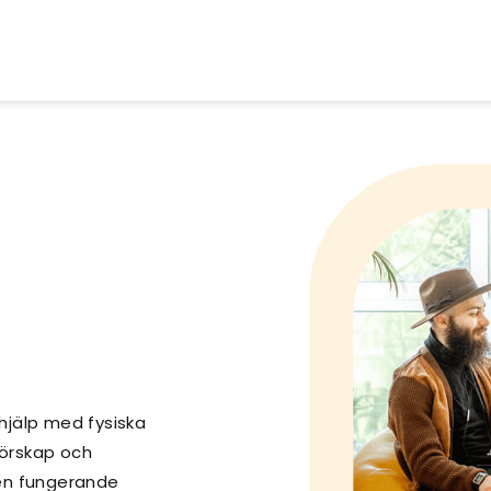
 hjälp med fysiska
förskap och
 en fungerande