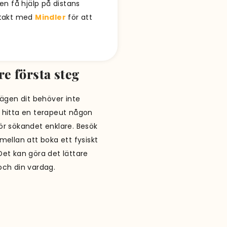
n få hjälp på distans
ontakt med
Mindler
för att
re första steg
vägen dit behöver inte
er hitta en terapeut någon
ör sökandet enklare. Besök
 mellan att boka ett fysiskt
 Det kan göra det lättare
och din vardag.