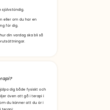
 självständig.
m eller om du har en
ng för dig.
ur din vardag ska bli så
rutsättningar.
erapi?
älpa dig både fysiskt och
er även att gå i terapi i
om du känner att du är i
 terapi: